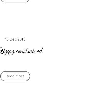
18 Déc 2016
Zigzag constrained
Read More