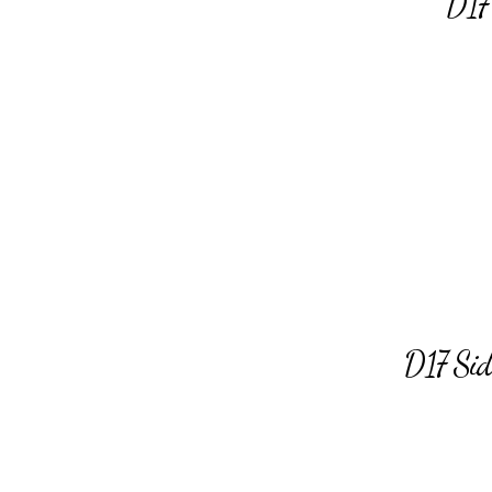
D17 
D17 Side