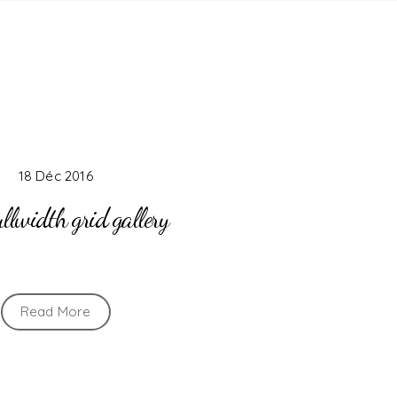
18 Déc 2016
llwidth grid gallery
Read More